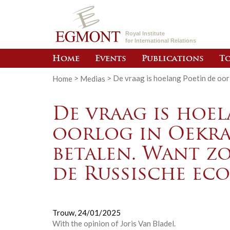
Royal Institute
for International Relations
Home
Events
Publications
To
Home
>
Medias
>
De vraag is hoelang Poetin de oorl
De vraag is hoe
oorlog in Oekra
betalen. Want zo
de Russische eco
Trouw,
24/01/2025
With the opinion of Joris Van Bladel.