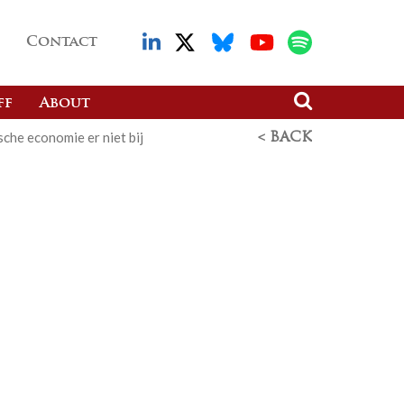
Contact
ff
About
che economie er niet bij
< BACK