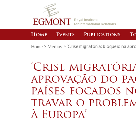
Royal Institute
for International Relations
Home
Events
Publications
To
Home
>
Medias
>
‘Crise migratória: bloqueio na ap
‘Crise migratóri
aprovação do pa
países focados 
travar o proble
à Europa’