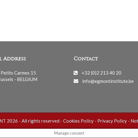
l Address
Contact
 Petits Carmes 15
+32 (0)2 213 40 20
ussels - BELGIUM
info@egmontinstitute.be
 2026 - All rights reserved -
Cookies Policy
-
Privacy Policy
-
Not
Manage consent