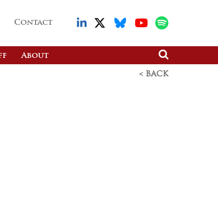
Contact
ff
About
< BACK