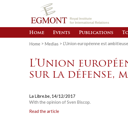
Royal Institute
for International Relations
Home
Events
Publications
To
Home
>
Medias
>
L’Union européenne est ambitieuse 
L’Union européen
sur la défense, m
La Libre.be,
14/12/2017
With the opinion of Sven Biscop.
Read the article