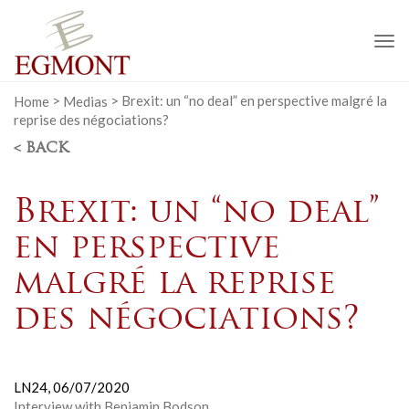
To
na
Home
>
Medias
>
Brexit: un “no deal” en perspective malgré la
reprise des négociations?
< BACK
Brexit: un “no deal”
en perspective
malgré la reprise
des négociations?
LN24,
06/07/2020
Interview with Benjamin Bodson.