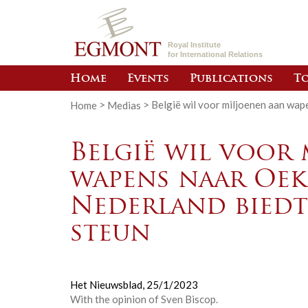
Royal Institute
for International Relations
Home
Events
Publications
To
Home
>
Medias
>
België wil voor miljoenen aan wap
België wil voor
wapens naar Oek
Nederland biedt
steun
Het Nieuwsblad,
25/1/2023
With the opinion of Sven Biscop.