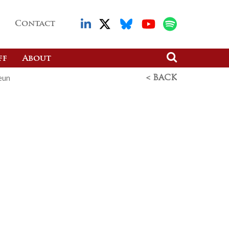
Contact
ff
About
eun
< BACK