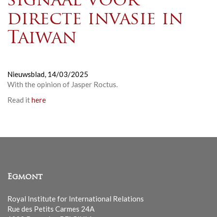
signaal voor
directe invasie in
Taiwan
Nieuwsblad,
14/03/2025
With the opinion of Jasper Roctus.
Read it
here
Egmont
Royal Institute for International Relations
Rue des Petits Carmes 24A