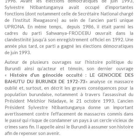
1996. Avant les élections démocratiques de juin 1993,
Sylvestre Ntibantunganya avait occupé d’importantes
fonctions (dont notamment celle de Secrétaire National chargé
de l’Institut Rwagasore) au sein de l’ancien parti unique
UPRONA. En même temps, depuis 1986, il était parmi les
cadres du parti Sahwanya-FRODEBU œuvrait dans la
clandestinité jusqu’à son enregistrement officiel en 1992. Une
année plus tard, ce parti a gagné les élections démocratiques
de juin 1993.
Auteur de plusieurs ouvrages sur l’histoire politique du
Burundi ainsi qu’acteur et témoin, son dernier ouvrage
«
Histoire d’un génocide occulté : LE GENOCIDE DES
BAHUTU DU BURUNDI DE 1972-73
» analyse ce massacre
oublié et, surtout, en décrit les graves conséquences pour la
population burundaise, notamment à travers l’assassinat du
Président Melchior Ndadaye, le 21 octobre 1993. L’ancien
Président Sylvestre Ntibantunganya donne un important
avertissement contre l’effacement de massacres commis dans
le passé qui risque de condamner un pays à un cercle vicieux de
crimes sans fin. Il appelle ainsi le Burundi à assumer son histoire
afin de repenser son avenir.