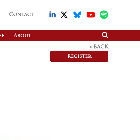
Contact
ff
About
< BACK
Register