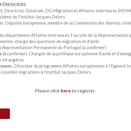
NFÉRENCIERS
:
t
, Directrice-Générale, DG Migration et Affaires Intérieures (HOM
ésident de l’Institut Jacques Delors
er
, Députée européenne, membre de la Commission des libertés civiles,
 du département Affaires intérieures 1 au sein de la Représentatio
péenne, chargé des questions de migration et d’asile
la Représentation Permanente du Portugal (à confirmer)
x
(à confirmer), Chargée de la politique européenne d’asile et d’immi
es étrangères
rouwer
, Directeur du programme Affaires européennes à l’Egmont In
Conseiller migrations à l’Institut Jacques Delors
Please click
here
to register.