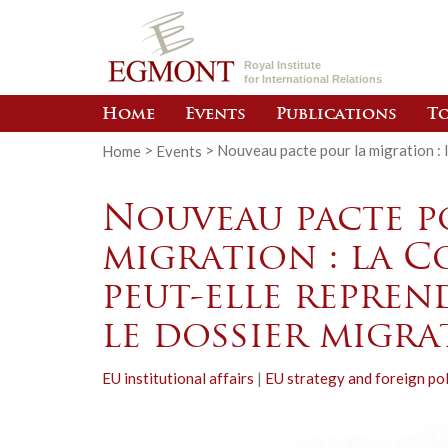
Royal Institute
for International Relations
Home
Events
Publications
To
Home
>
Events
>
Nouveau pacte pour la migration : l
Nouveau pacte p
migration : la 
peut-elle repren
le dossier migra
EU institutional affairs
|
EU strategy and foreign pol