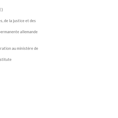
E)
 de la justice et des
n permanente allemande
gration au ministère de
stitute