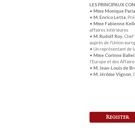
LES PRINCIPAUX CO
•
Mme Monique Paria
•
M. Enrico Letta
, Pr
•
Mme Fabienne Kell
affaires intérieures
•
M. Rudolf Roy
, Chef
auprès de l’Union euro
• Un représentant de 
•
Mme Corinne Ballei
l’Europe et des Affair
•
M. Jean-Louis de B
•
M. Jérôme Vignon
, 
Register