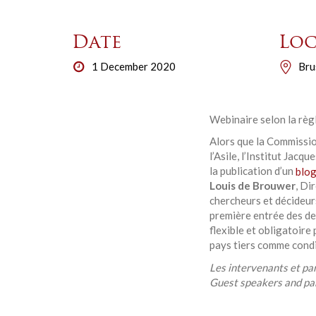
Date
Loc
1 December 2020
Bru
Webinaire selon la rè
Alors que la Commissio
l’Asile, l’Institut Jac
la publication d’un
blo
Louis de Brouwer
, Di
chercheurs et décideur
première entrée des dem
flexible et obligatoire
pays tiers comme condi
Les intervenants et par
Guest speakers and par