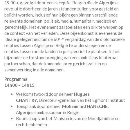
19.00u, gevolgd door een receptie. Belgen die de Algerijnse
revolutie doorheen de jaren steunden zullen voorgesteld en
belicht worden, inclusief hun bijdragen binnen verschillende
relevante domeinen: politiek, media, humanitair, medisch en
gerechtelijk. Het evenement zal toelaten een blik te werpen op
de context van het verleden. Deze bijeenkomst is eveneens de
ste
ideale gelegenheid om de 60
verjaardag van de diplomatieke
relaties tussen Algerije en België te onderstrepen en de
relaties tussen beide landen in perspectief te plaatsen, in het
bijzonder de totstandbrenging van een ambitieus bilateraal
partnerschap, dat de komende jaren gericht zal zijn op
samenwerking in alle domeinen.
Programma
14h00 – 14h15 :
Welkomstwoord door de heer
Hugues
CHANTRY,
Directeur-generaal van het Egmont Instituut
Toespraak door de heer
Mohammed HANECHE
,
Algerijnse ambassadeur in België.
Boodschap van het Ministerie van de Moudjahidine en
rechthebbenden