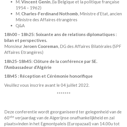
M.
Vincent Genin
, (la Belgique et la politique française
1954 – 1962)
M.
Charles-Ferdinand Nothomb
, Ministre d’Etat, ancien
Ministre des Affaires étrangères
Q&A
18h00 – 18h25: Soixante ans de relations diplomatiques :
bilan et perspectives.
Monsieur
Jeroen Cooreman
, DG des Affaires Bilatérales (SPF
Affaires Etrangères)
18h25-18h45:
Clôture de la conférence par SE.
l’Ambassadeur d’Algérie
18h45 : Réception et Cérémonie honorifique
Veuillez vous inscrire avant le 04 juillet 2022.
*******
Deze conferentie wordt georganiseerd ter gelegenheid van de
ste
60
verjaardag van de Algerijnse onafhankelijkheid en zal
plaatsvinden in het Egmontpaleis (Europazaal) van 14.00u tot