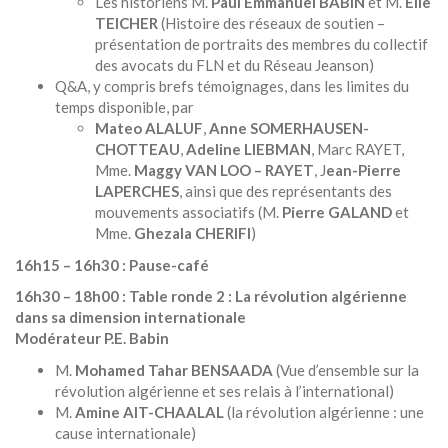
Les historiens M.
Paul Emmanuel BABIN
et M.
Elie
TEICHER
(Histoire des réseaux de soutien –
présentation de portraits des membres du collectif
des avocats du FLN et du Réseau Jeanson)
Q&A, y compris brefs témoignages, dans les limites du
temps disponible, par
Mateo ALALUF
,
Anne SOMERHAUSEN-
CHOTTEAU
,
Adeline LIEBMAN
, Marc RAYET,
Mme.
Maggy VAN LOO – RAYET
, J
ean-Pierre
LAPERCHES
, ainsi que des représentants des
mouvements associatifs (M.
Pierre GALAND
et
Mme.
Ghezala CHERIFI
)
16h15 – 16h30 : Pause-café
16h30 – 18h00 : Table ronde 2 : La révolution algérienne
dans sa dimension internationale
Modérateur P.E. Babin
M.
Mohamed Tahar BENSAADA
(Vue d’ensemble sur la
révolution algérienne et ses relais à l’international)
M.
Amine AIT-CHAALAL
(la révolution algérienne : une
cause internationale)