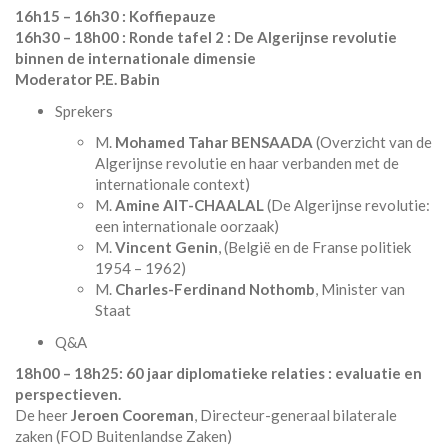
16h15 – 16h30 : Koffiepauze
16h30 – 18h00 : Ronde tafel 2 : De Algerijnse revolutie
binnen de internationale dimensie
Moderator P.E. Babin
Sprekers
M.
Mohamed Tahar BENSAADA
(Overzicht van de
Algerijnse revolutie en haar verbanden met de
internationale context)
M.
Amine AIT-CHAALAL
(De Algerijnse revolutie:
een internationale oorzaak)
M.
Vincent Genin
, (België en de Franse politiek
1954 – 1962)
M.
Charles-Ferdinand Nothomb
, Minister van
Staat
Q&A
18h00 – 18h25: 60 jaar diplomatieke relaties : evaluatie en
perspectieven.
De heer
Jeroen Cooreman
, Directeur-generaal bilaterale
zaken (FOD Buitenlandse Zaken)