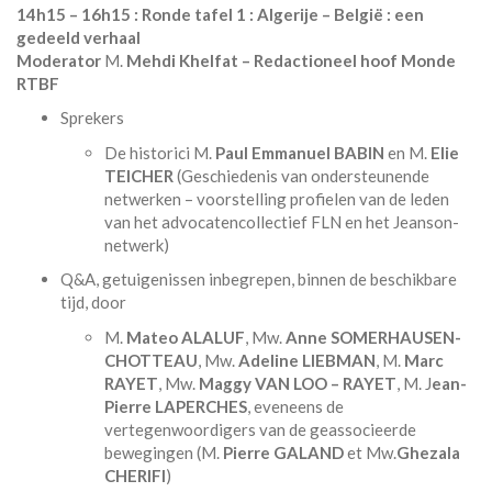
14h15 – 16h15 : Ronde tafel 1 : Algerije – België : een
gedeeld verhaal
Moderator
M.
Mehdi Khelfat – Redactioneel hoof Monde
RTBF
Sprekers
De historici M.
Paul Emmanuel BABIN
en M.
Elie
TEICHER
(Geschiedenis van ondersteunende
netwerken – voorstelling profielen van de leden
van het advocatencollectief FLN en het Jeanson-
netwerk)
Q&A, getuigenissen inbegrepen, binnen de beschikbare
tijd, door
M.
Mateo ALALUF
, Mw.
Anne SOMERHAUSEN-
CHOTTEAU
, Mw.
Adeline LIEBMAN
, M.
Marc
RAYET
, Mw.
Maggy VAN LOO – RAYET
, M. J
ean-
Pierre LAPERCHES
, eveneens de
vertegenwoordigers van de geassocieerde
bewegingen (M.
Pierre GALAND
et Mw.
Ghezala
CHERIFI
)