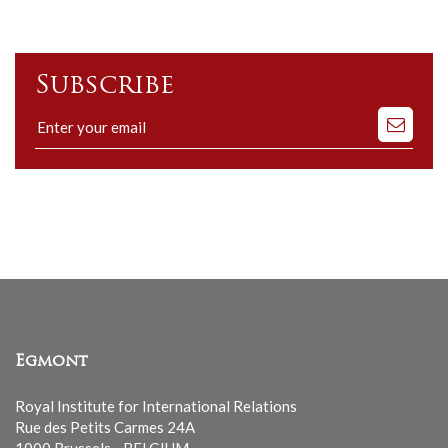
Subscribe
Subscribe
to
our
mailing
list
Egmont
Royal Institute for International Relations
Rue des Petits Carmes 24A